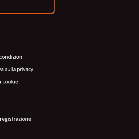
condizioni
a sulla privacy
ui cookie
registrazione